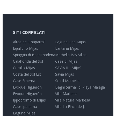
SITI CORRELATI
Altos del Chaparral
Laguna One Mijas
Equilibrio Mijas
Lantana Mijas
Spiaggia di Benalmádena
Marbella Bay Villas
Calahonda del Sol
Case di Mijas
Corallo Mijas
SAVIA II - MIJAS
Costa del Sol Est
Savia Mijas
Case Etherna
Soleil Marbella
Evoque Higueron
Bagni termali di Playa Málaga
Evoque Higuerón
Villa Marbesa
Ippodromo di Mijas
Villa Natura Marbesa
Case Ipanema
Ville La Finca de J...
Laguna Mijas