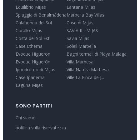
Equilibrio Mijas
Lantana Mijas
Spiaggia di Benalmádena
Marbella Bay Villas
Calahonda del Sol
Case di Mijas
Corallo Mijas
SAVIA II - MIJAS
Costa del Sol Est
Savia Mijas
Case Etherna
Soleil Marbella
Evoque Higueron
Bagni termali di Playa Málaga
Evoque Higuerón
Villa Marbesa
Ippodromo di Mijas
Villa Natura Marbesa
Case Ipanema
Ville La Finca de J...
Laguna Mijas
SONO PARTITI
Chi siamo
politica sulla riservatezza