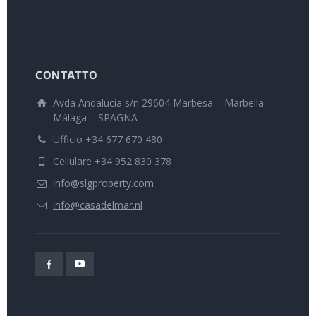
CONTATTO
Avda Andalucia s/n 29604 Marbesa – Marbella
Málaga – SPAGNA
Ufficio +34 677 670 480
Cellulare +34 952 830 378
info@slgproperty.com
info@casadelmar.nl