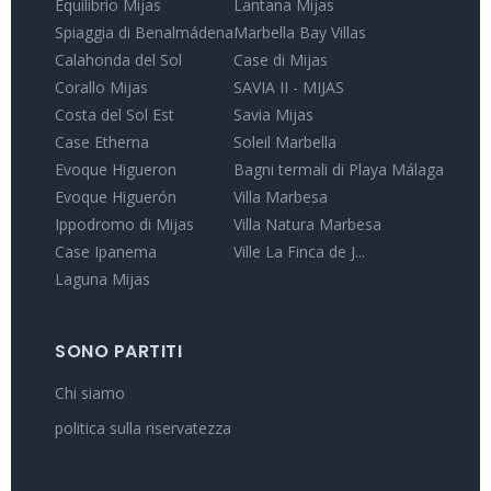
Equilibrio Mijas
Lantana Mijas
Spiaggia di Benalmádena
Marbella Bay Villas
Calahonda del Sol
Case di Mijas
Corallo Mijas
SAVIA II - MIJAS
Costa del Sol Est
Savia Mijas
Case Etherna
Soleil Marbella
Evoque Higueron
Bagni termali di Playa Málaga
Evoque Higuerón
Villa Marbesa
Ippodromo di Mijas
Villa Natura Marbesa
Case Ipanema
Ville La Finca de J...
Laguna Mijas
SONO PARTITI
Chi siamo
politica sulla riservatezza