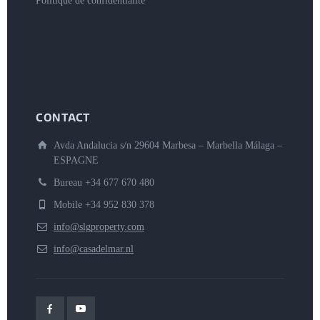
Politique de confidentialité
CONTACT
Avda Andalucia s/n 29604 Marbesa – Marbella Málaga –
ESPAGNE
Bureau +34 677 670 480
Mobile +34 952 830 378
info@slgproperty.com
info@casadelmar.nl