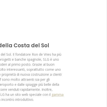
ella Costa del Sol
el Sol. Il fondatore Ron de Vries ha più
i progetti e banche spagnole, SLG è uno
sideri al primo posto. Grazie al buon
molto interessanti, soprattutto come uno
 proprietà di nuova costruzione a clienti
 sono molto attraenti sia per gli
aeroporto e dalle spiagge più belle della
sere venduti rapidamente. Inoltre,
LG ha un sito web speciale con il
gamma
 incontro introduttivo.