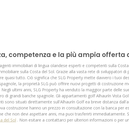
za, competenza e la più ampia offerta d
nti immobiliari di lingua olandese esperti e competenti sulla Costa d
mobiliare sulla Costa del Sol. Grazie alla vasta rete di sviluppatori d
frire quasi tutto. Ciò significa che SLG Property mette davvero i tuoi de
 spagnole, la proprietà SLG può offrire nuovi progetti di costruzione 
. Negli ultimi anni, SLG Property ha venduto la maggior parte delle sue
 di grandi banche spagnole. Gli appartamenti golf Alhaurín Vista Golf
enti sono situati direttamente sull'Alhaurín Golf ea breve distanza dall'
ova costruzione hanno un prezzo in consultazione con la banca per es
e che non devi aspettare anni, ma puoi trasferirti immediatamente. S
ta del Sol
. Non esitare a contattarci per ulteriori informazioni o per un