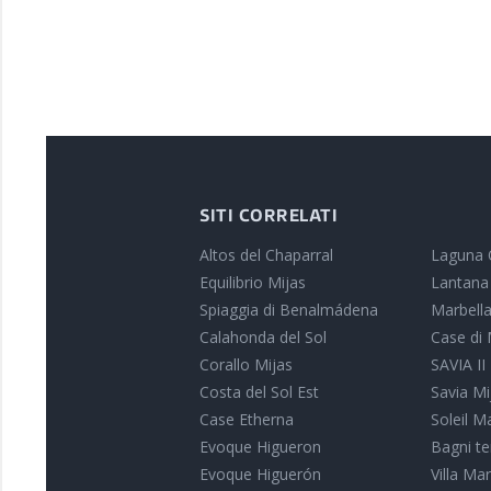
SITI CORRELATI
Altos del Chaparral
Laguna 
Equilibrio Mijas
Lantana
Spiaggia di Benalmádena
Marbella
Calahonda del Sol
Case di 
Corallo Mijas
SAVIA II
Costa del Sol Est
Savia Mi
Case Etherna
Soleil M
Evoque Higueron
Bagni te
Evoque Higuerón
Villa Ma