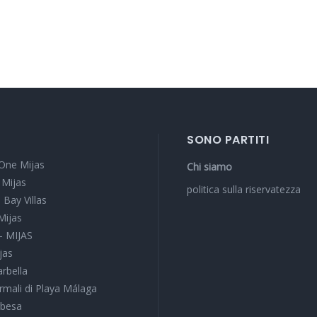
SONO PARTITI
One Mijas
Chi siamo
 Mijas
politica sulla riservatezza
 Bay Villas
Mijas
 - MIJAS
jas
arbella
rmali di Playa Málaga
rbesa