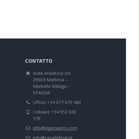
CONTATTO
Avda Andalucia s/n
29604 Marbesa –
Marbella Málaga –
SPAGNA
Ufficio +34 677 670 480
Cellulare +34 952 830
378
info@slgproperty.com
info@casadelmar.nl