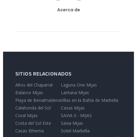
Acerca de
SITIOS RELACIONADOS
Altos del Chaparral
Laguna One Mijas
Balance Mijas
Lantana Mijas
Playa de Benalmádena
Villas en la Bahía de Marbella
Calahonda del Sol
Casas Mijas
Coral Mijas
SAVIA II - MIJAS
Costa del Sol Este
Savia Mijas
Casas Etherna
Soleil Marbella