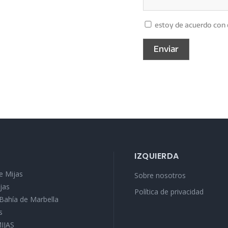
estoy de acuerdo con 
IZQUIERDA
e Mijas
Sobre nosotros
jas
Política de privacidad
a Bahía de Marbella
s
MIJAS