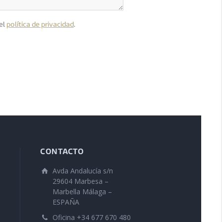
el
política de privacidad
.
CONTACTO
Avda Andalucía s/n
29604 Marbesa –
Marbella Málaga –
ESPAÑA
Oficina +34 677 670 480