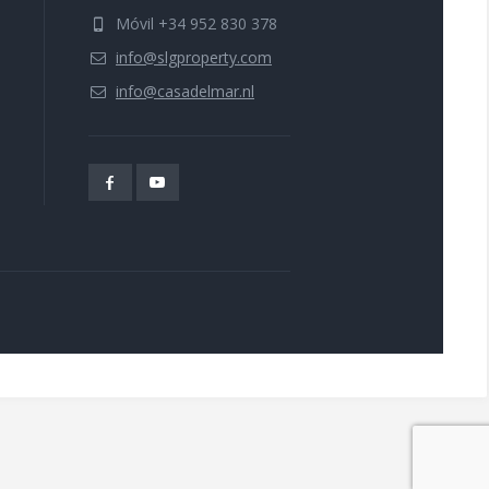
Móvil +34 952 830 378
info@slgproperty.com
info@casadelmar.nl