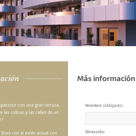
ación
Más información
pacioso con una gran terraza,
Nombre
(obligado)
 las colinas y las calles de un
r?
nea con el estilo actual con
Dirección