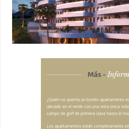
Inform
Más -
¿Quién no querría un bonito apartamento es
ubicado en el verde con una vista única sobre
campo de golf de primera clase hasta el ma
Los apartamentos están completamente en lí