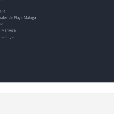
ella
ales de Playa Málaga
sa
ra Marbesa
ca de J...