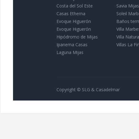
Costa del Sol Este
Savia Mijas
Casas Etherna
Soleil Marb
Evoque Higuerón
Baños term
Evoque Higuerón
Villa Marbe
Hipódromo de Mijas
Villa Natu
Ipanema Casas
Villas La Fin
Laguna Mijas
Copyright © SLG & Casadelmar