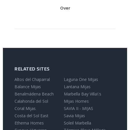
Over
RELATED SITES
Altos del Chaparral
Laguna One Mijas
Balance Mijas
Lantana Mijas
Benalmádena Beach
Marbella Bay Villa\'s
Calahonda del Sol
Mijas Homes
Coral Mijas
SAVIA II - MIJAS
Costa del Sol East
Savia Mijas
Etherna Homes
Soleil Marbella