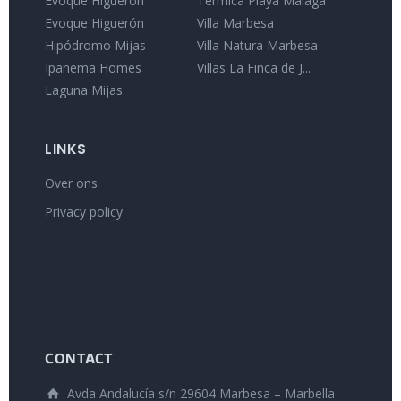
Evoque Higueron
Térmica Playa Málaga
Evoque Higuerón
Villa Marbesa
Hipódromo Mijas
Villa Natura Marbesa
Ipanema Homes
Villas La Finca de J...
Laguna Mijas
LINKS
Over ons
Privacy policy
CONTACT
Avda Andalucía s/n 29604 Marbesa – Marbella