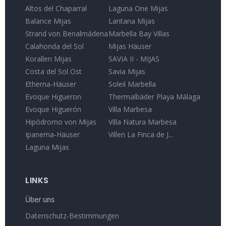
Altos del Chaparral
Laguna One Mijas
Balance Mijas
Lantana Mijas
Strand von Benalmádena
Marbella Bay Villas
Calahonda del Sol
Mijas Häuser
Korallen Mijas
SAVIA II - MIJAS
Costa del Sol Ost
Savia Mijas
Etherna-Häuser
Soleil Marbella
Evoque Higueron
Thermalbäder Playa Málaga
Evoque Higuerón
Villa Marbesa
Hipódromo von Mijas
Villa Natura Marbesa
Ipanema-Häuser
Villen La Finca de J...
Laguna Mijas
LINKS
Über uns
Datenschutz-Bestimmungen