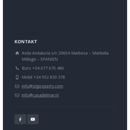
KONTAKT
Avda Andalucia s/n 29604 Marbesa – Marbella
Málaga – SPANIEN
Büro +34 677 670 480
Mobil +34 952 830 378
info@slgproperty.com
info@casadelmar.nl