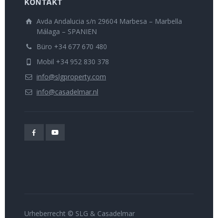
KONTAKT
Avda Andalucia s/n 29604 Marbesa – Marbella
Málaga – SPANIEN
Büro +34 677 670 480
Mobil +34 952 830 378
info@slgproperty.com
info@casadelmar.nl
Urheberrecht © SLG & Casadelmar