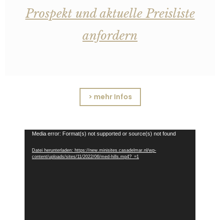
Prospekt und aktuelle Preisliste
anfordern
> mehr Infos
Video-
Media error: Format(s) not supported or source(s) not found
Player
Datei herunterladen: https://new.minisites.casadelmar.nl/wp-
content/uploads/sites/11/2022/06/med-hills.mp4?_=1