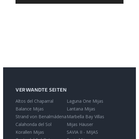
VERWANDTE SEITEN
Altos del Chaparral
Laguna One Mijas
Balance Mijas
Lantana Mijas
Strand von Benalmádena
Marbella Bay Villas
Calahonda del Sol
Mijas Häuser
Korallen Mijas
SAVIA II - MIJAS