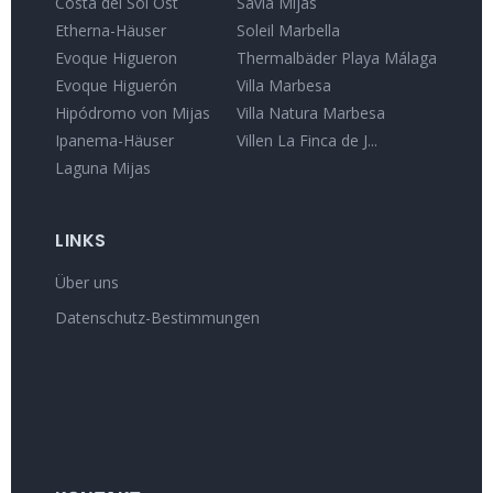
Costa del Sol Ost
Savia Mijas
Etherna-Häuser
Soleil Marbella
Evoque Higueron
Thermalbäder Playa Málaga
Evoque Higuerón
Villa Marbesa
Hipódromo von Mijas
Villa Natura Marbesa
Ipanema-Häuser
Villen La Finca de J...
Laguna Mijas
LINKS
Über uns
Datenschutz-Bestimmungen