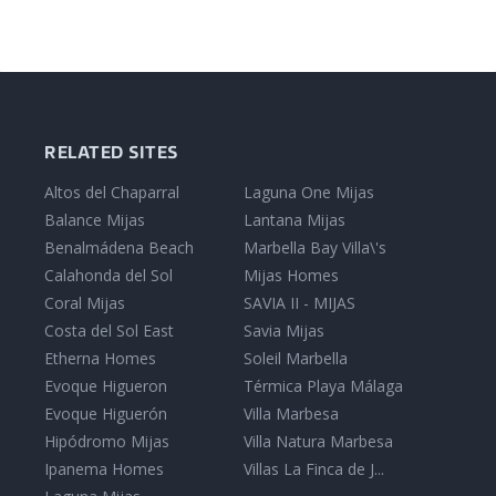
RELATED SITES
Altos del Chaparral
Laguna One Mijas
Balance Mijas
Lantana Mijas
Benalmádena Beach
Marbella Bay Villa\'s
Calahonda del Sol
Mijas Homes
Coral Mijas
SAVIA II - MIJAS
Costa del Sol East
Savia Mijas
Etherna Homes
Soleil Marbella
Evoque Higueron
Térmica Playa Málaga
Evoque Higuerón
Villa Marbesa
Hipódromo Mijas
Villa Natura Marbesa
Ipanema Homes
Villas La Finca de J...