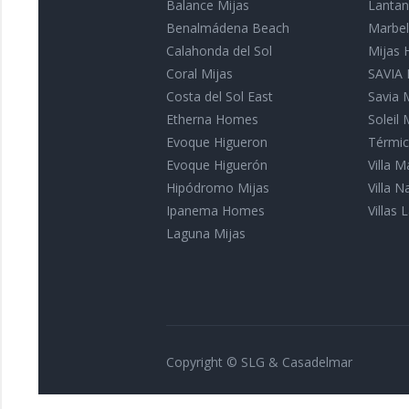
Balance Mijas
Lantan
Benalmádena Beach
Marbell
Calahonda del Sol
Mijas
Coral Mijas
SAVIA I
Costa del Sol East
Savia 
Etherna Homes
Soleil 
Evoque Higueron
Térmic
Evoque Higuerón
Villa 
Hipódromo Mijas
Villa 
Ipanema Homes
Villas L
Laguna Mijas
Copyright © SLG & Casadelmar