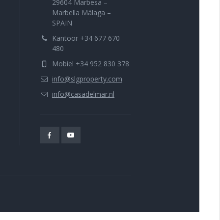
29604 Marbesa –
Marbella Málaga –
SPAIN
Kantoor +34 677 670
480
Mobiel +34 952 830 378
info@slgproperty.com
info@casadelmar.nl