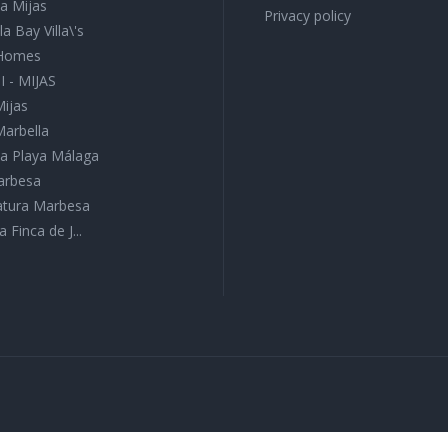
a Mijas
Privacy policy
a Bay Villa\'s
 Homes
I - MIJAS
Mijas
Marbella
a Playa Málaga
Marbesa
Natura Marbesa
a Finca de J...