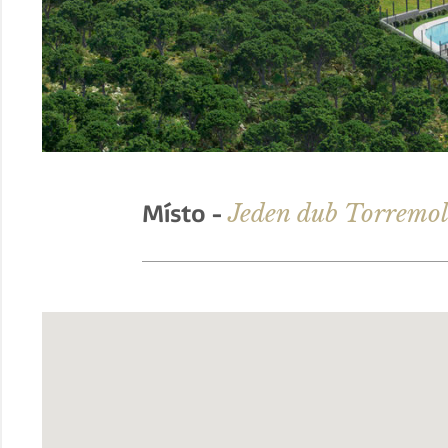
Jeden dub Torremol
Místo -