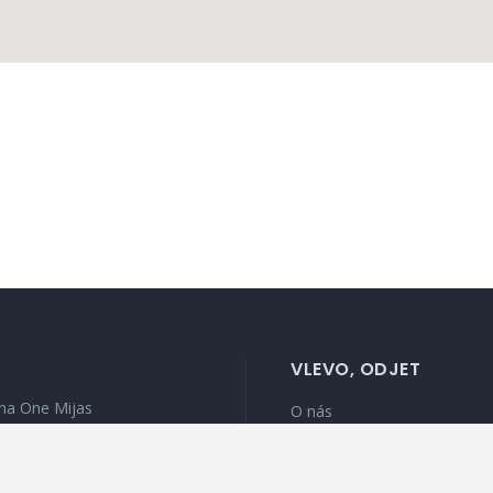
VLEVO, ODJET
na One Mijas
O nás
ana Mijas
Zásady ochrany osobních
v zálivu Marbella
údajů
s Homes