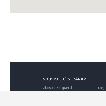
SOUVISEJÍCÍ STRÁNKY
Altos del Chaparral
Lagu
Zůstatek Mijas
Lant
Pláž Benalmádena
Vily 
Calahonda del Sol
Mija