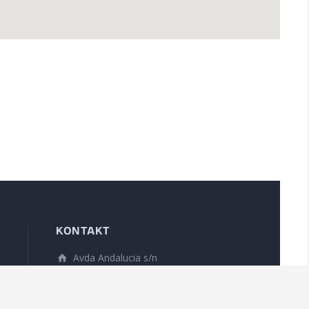
KONTAKT
Avda Andalucia s/n
29604 Marbesa –
Marbella Málaga –
ŠPANĚLSKO